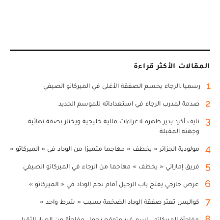
المقالات الأكثر قراءة
1
رسميا..الرجاء يحسم الصفقة الأغلى في الميركاتو الصيفي
2
صدمة لمدرب الرجاء في استعداداته للموسم الجديد
3
نايف أكرد يدير ظهره لاغراءات مالية خليجية ويختار بصفة نهائية
وجهته المقبلة
4
مولودية الجزائر « يخطف » مهاجما متميزا من الوداد في « الميركاتو »
5
فريق إماراتي « يخطف » مهاجما من الرجاء في الميركاتو الصيفي
6
عرض خارجي يفتح باب الرحيل أمام نجم الوداد في « الميركاتو »
7
كواليس تعثر صفقة الوداد الضخمة بسبب « شرط واحد »
8
مفاجأة الميركاتو... اسم غير متوقع يحمل مفاجأة من العيار الثقيل