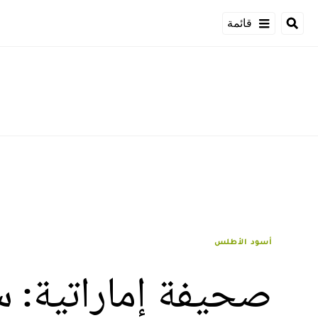
قائمة
أسود الأطلس
صحيفة إماراتية: س