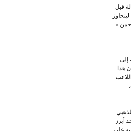
لة قبل
ليتجاوز
عمر عبد الرحمن «
 إلى
ن هذا
اللاعب
لذهبي
د أبرز
ته على