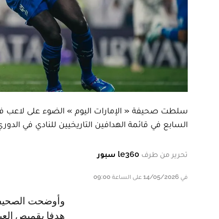
سلطت صحيفة « الإمارات اليوم » الضوء على لاعب فريق
السابع في قائمة الهدافين التاريخيين للنادي في الدوري
تحرير من طرف
le360 سبور
في 14/05/2026 على الساعة 09:00
وأوضحت الصحيفة، على موقعها الإلكتروني، أن نجم « أسود الأطلس » سجل 46
هدفا بقميص العين