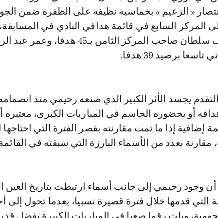
نتصار « الزعيم » بخماسية نظيفة على الظفرة ضمن الجو
إلى المركز السابع في قائمة هدافي النادي في المسابقة، 
بذلك كلا من سيف سلطان صاحب المركز الثامن بـ45 هدفا، و
سعا برصيد 39 هدفا.
تقدم يجسد الأثر الكبير الذي صنعه رحيمي منذ انضمامه
دافه أو بحضوره الحاسم في المباريات الكبرى، معتبرة أ
 إضافية إذا ما تمت مقارنته بقصر الفترة التي احتاجها 
 مقارنة بعدد من الأسماء البارزة التي سبقته في القائمة.
أن وجود رحيمي إلى جانب أسماء ارتبطت بتاريخ العين ا
 التي قدمها خلال فترة قصيرة نسبيا، بعدما تحول إلى أح
جومية، وبات رقما صعبا في المباريات الكبيرة بفضل قدر