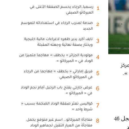
رسميا..الرجاء يحسم الصفقة الأغلى في
1
الميركاتو الصيفي
صدمة لمدرب الرجاء في استعداداته للموسم
2
الجديد
نايف أكرد يدير ظهره لاغراءات مالية خليجية
3
ويختار بصفة نهائية وجهته المقبلة
مولودية الجزائر « يخطف » مهاجما متميزا من
4
الوداد في « الميركاتو »
ركز
فريق إماراتي « يخطف » مهاجما من الرجاء
5
».
في الميركاتو الصيفي
عرض خارجي يفتح باب الرحيل أمام نجم الوداد
6
في « الميركاتو »
كواليس تعثر صفقة الوداد الضخمة بسبب «
7
شرط واحد »
مفاجأة الميركاتو... اسم غير متوقع يحمل
8
مفاجأة من العيار الثقيل لجماهير الوداد