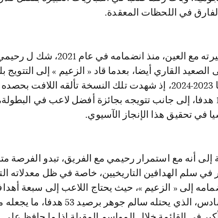
فارق في اللحظات المعقدة.
وعلى امتداد مسيرته مع العين، منذ انضمامه في عا
الصعيد القاري أيضا، بعدما قاد « الزعيم » إلى التتويج ب
دوري أبطال آسيا 2023-2024، إذ شهدت تلك النسخة تألقه اللافت بحص
الهداف برصيد 13 هدفا، إلى جانب تتويجه بجائزة أفضل لاعب في البطو
يا في تحقيق هذا الإنجاز الآسيوي.
لى أنه مع استمرار رحيمي مع الفريق، تبدو الفرصة مت
ر في سلم الهدافين التاريخيين، خاصة في ظل معدلاته الت
ضمامه إلى « الزعيم »، حيث يحتاج اللاعب إلى سبعة أهد
لبلوغ المركز السادس، الذي يحتله سالم جوهر برصيد 53 ه
كبر في القائمة خلال المواسم المقبلة إذا ما حافظ على