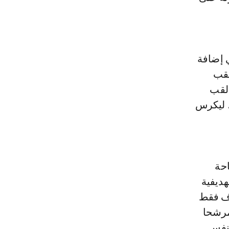
م 2021، شك ل رحيمي إضافة
لقب
ده لقب
لة، ليكرس
احة
هديفية
اف فقط
دفا، ما يجعله مرشحا
 نفس