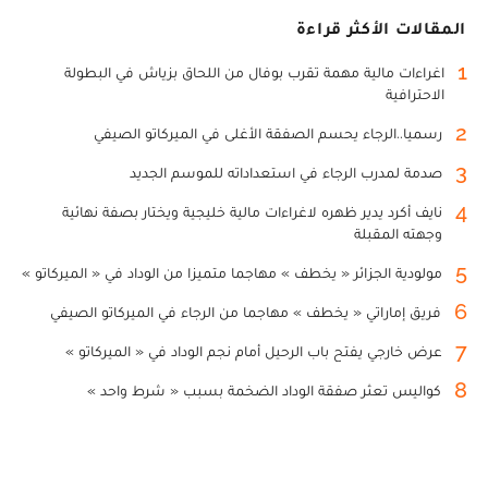
المقالات الأكثر قراءة
1
اغراءات مالية مهمة تقرب بوفال من اللحاق بزياش في البطولة
الاحترافية
2
رسميا..الرجاء يحسم الصفقة الأغلى في الميركاتو الصيفي
3
صدمة لمدرب الرجاء في استعداداته للموسم الجديد
4
نايف أكرد يدير ظهره لاغراءات مالية خليجية ويختار بصفة نهائية
وجهته المقبلة
5
مولودية الجزائر « يخطف » مهاجما متميزا من الوداد في « الميركاتو »
6
فريق إماراتي « يخطف » مهاجما من الرجاء في الميركاتو الصيفي
7
عرض خارجي يفتح باب الرحيل أمام نجم الوداد في « الميركاتو »
8
كواليس تعثر صفقة الوداد الضخمة بسبب « شرط واحد »