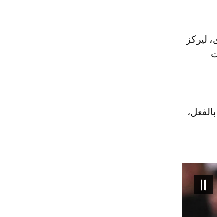
، ليركز
لايات
بالفعل،