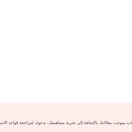
لات بموجب مقالاتنا، بالإضافة إلى تجربة مساهمتك، ندعوك لمراجعة قواعد الاس