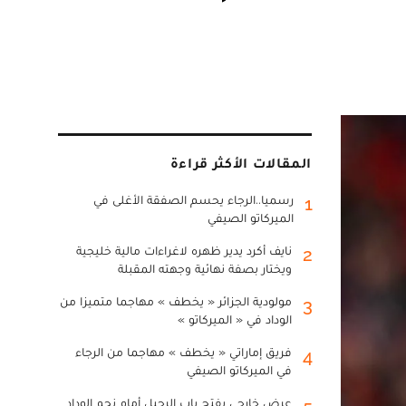
المقالات الأكثر قراءة
رسميا..الرجاء يحسم الصفقة الأغلى في
1
الميركاتو الصيفي
نايف أكرد يدير ظهره لاغراءات مالية خليجية
2
ويختار بصفة نهائية وجهته المقبلة
مولودية الجزائر « يخطف » مهاجما متميزا من
3
الوداد في « الميركاتو »
فريق إماراتي « يخطف » مهاجما من الرجاء
4
في الميركاتو الصيفي
عرض خارجي يفتح باب الرحيل أمام نجم الوداد