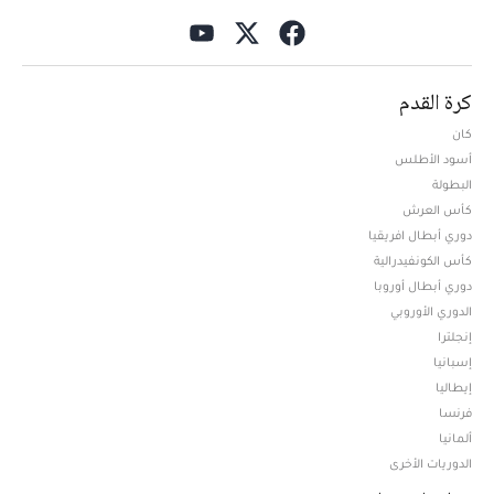
كرة القدم
كان
أسود الأطلس
البطولة
كأس العرش
دوري أبطال افريقيا
كأس الكونفيدرالية
دوري أبطال أوروبا
الدوري الأوروبي
إنجلترا
إسبانيا
إيطاليا
فرنسا
ألمانيا
الدوريات الأخرى