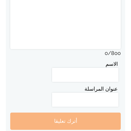
0
/
800
الاسم
عنوان المراسلة
أترك تعليقا