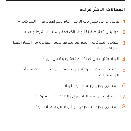
المقالات الأكثر قراءة
1
عرض خارجي يفتح باب الرحيل أمام نجم الوداد في « الميركاتو »
2
كواليس تعثر صفقة الوداد الضخمة بسبب « شرط واحد »
3
مفاجأة الميركاتو... اسم غير متوقع يحمل مفاجأة من العيار الثقيل
لجماهير الوداد
4
الوداد يقترب من خطف صفقة جديدة من الرجاء
5
مورينيو يتحدث بصراحة عن دياز مع ريال مدريد... ويكشف آخر
المستجدات
6
العسري يعين رئيسا جديدا للوداد
7
فريق إسباني يعيد الزابيري إلى الواجهة في الميركاتو
8
العسري يعيد السعيدي إلى الوداد في مهمة جديدة