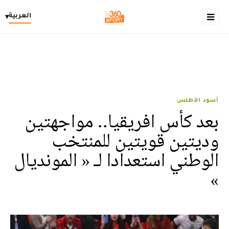
العربية
▾
أسود الأطلس
بعد كأس افريقيا.. مواجهتين
وديتين قويتين للمنتخب
الوطني استعدادا لـ « المونديال
»