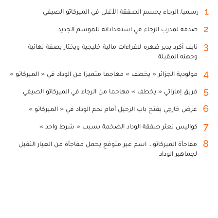
1
رسميا..الرجاء يحسم الصفقة الأغلى في الميركاتو الصيفي
2
صدمة لمدرب الرجاء في استعداداته للموسم الجديد
3
نايف أكرد يدير ظهره لاغراءات مالية خليجية ويختار بصفة نهائية
وجهته المقبلة
4
مولودية الجزائر « يخطف » مهاجما متميزا من الوداد في « الميركاتو »
5
فريق إماراتي « يخطف » مهاجما من الرجاء في الميركاتو الصيفي
6
عرض خارجي يفتح باب الرحيل أمام نجم الوداد في « الميركاتو »
7
كواليس تعثر صفقة الوداد الضخمة بسبب « شرط واحد »
8
مفاجأة الميركاتو... اسم غير متوقع يحمل مفاجأة من العيار الثقيل
لجماهير الوداد