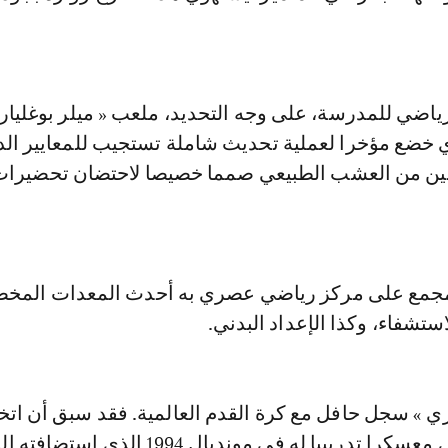
ياضي للمدرسة، على وجه التحديد، ملعب « ميلر بوغليار
ي خضع مؤخرا لعملية تحديث شاملة تستجيب للمعايير الدو
عبين من العشب الطبيعي صمما خصيصا لاحتضان تحضيرا
المجمع على مركز رياضي عصري به أحدث المعدات المخ
لاستشفاء، وكذا الإعداد البدني.
ي » سجل حافل مع كرة القدم العالمية. فقد سبق أن اتخ
المنتخب الإيطالي معسكرا تدريبيا له في مونديال 1994 الذي