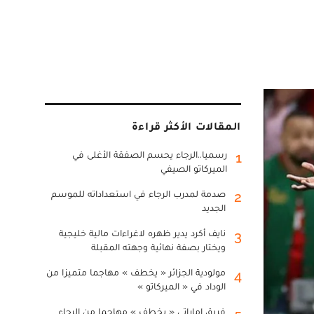
المقالات الأكثر قراءة
رسميا..الرجاء يحسم الصفقة الأغلى في
1
الميركاتو الصيفي
صدمة لمدرب الرجاء في استعداداته للموسم
2
الجديد
نايف أكرد يدير ظهره لاغراءات مالية خليجية
3
ويختار بصفة نهائية وجهته المقبلة
مولودية الجزائر « يخطف » مهاجما متميزا من
4
الوداد في « الميركاتو »
فريق إماراتي « يخطف » مهاجما من الرجاء