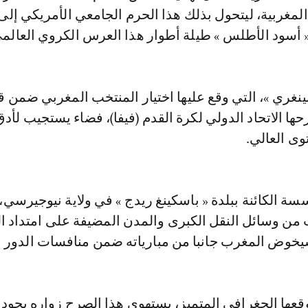
لمغربية، ليتحول بذلك هذا الحرم الجامعي الأمريكي إلى
ـ « أسود الأطلس » طيلة أطوار هذا العرس الكروي العالم
نغري »، التي وقع عليها اختيار المنتخب المغربي ضمن ق
حها الاتحاد الدولي لكرة القدم (فيفا)، فضاء يستجيب لأدق
وى العالي.
سة الكائنة ببلدة « باسكينغ ريدج » في ولاية نيوجيرسي،
من وسائل النقل الكبرى والمدن المضيفة على امتداد 
وض المغرب جانبا من مبارياته ضمن منافسات الدور ال
قعها الجغرافي المتميز، يستهوي هذا الصرح زواره بجودة 