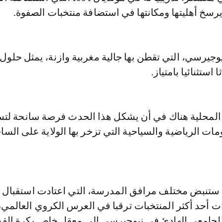
يرسخ أهليتها ومكانتها في استضافة منتخبات الصفوة.
نيوجيرسي، التي تقطن بها جالية مغربية وازنة، يمثل حلول
استثنائيا بامتياز.
المحلية هناك في أن يشكل هذا الحدث فرصة سانحة لت
ات الرياضية والسياحية التي تزخر بها الولاية على السا
 ستنبض مختلف مرافق المدرسة، التي اعتادت استقبال ط
 أحد أكثر المنتخبات ترقبا في العرس الكروي العالمي،
الجامعي الهادئ في نيوجيرسي إلى معقل خاص بكرة القد