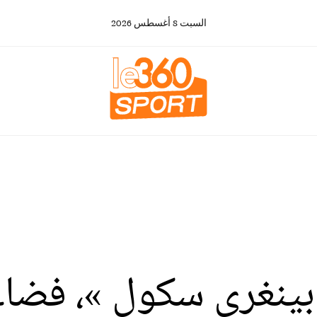
السبت
8
أغسطس
2026
ال 2026.. « بينغري سكول »، 