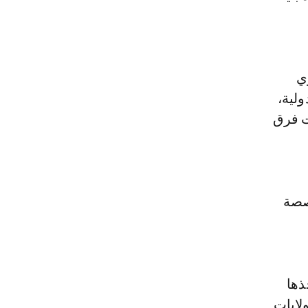
ي
لية،
ت فرق
صصة
ذها
 استضافته الولايات