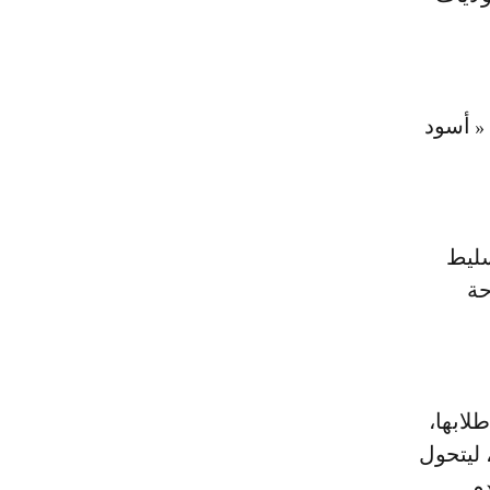
 « أسود
سليط
حة
لابها،
 ليتحول
م