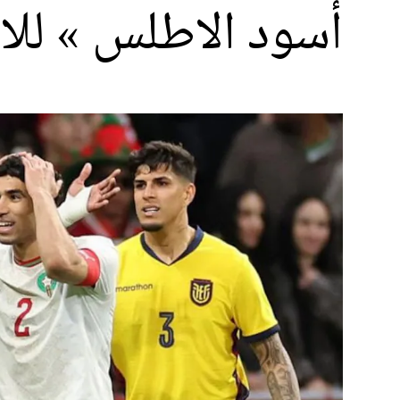
أسود الاطلس » للا