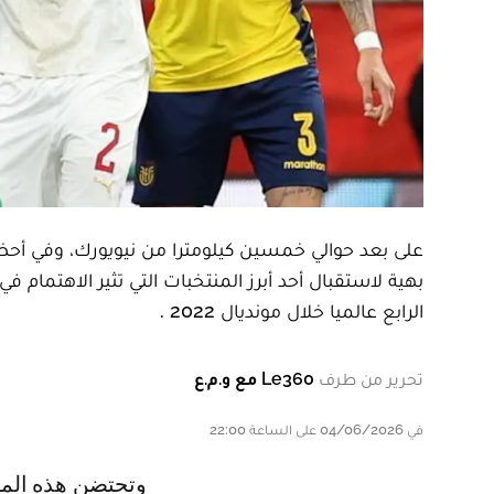
على بعد حوالي خمسين كيلومترا من نيويورك، وفي أحض
الرابع عالميا خلال مونديال 2022 .
تحرير من طرف
Le360 مع و.م.ع
في 04/06/2026 على الساعة 22:00
وتحتضن هذه المنشاة العريقة، خلال نهائيات كأس العالم 2026، المعسكر