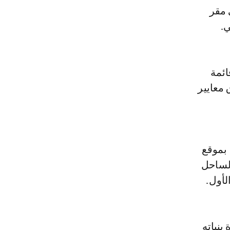
 مقر
ي.
ائمة
 معايير
 بموقع
الساحل
أول.
بنياته