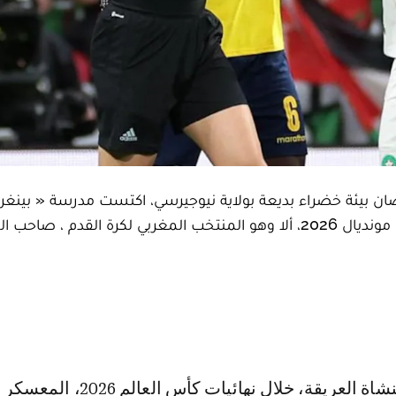
ان بيئة خضراء بديعة بولاية نيوجيرسي، اكتست مدرسة « بينغر
بهية لاستقبال أحد أبرز المنتخبات التي تثير الاهتمام في مونديال 2026، ألا وهو المنتخب المغربي لكرة القدم ، صا