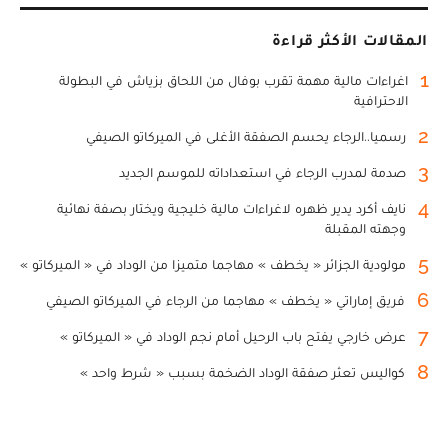
المقالات الأكثر قراءة
1
اغراءات مالية مهمة تقرب بوفال من اللحاق بزياش في البطولة
الاحترافية
2
رسميا..الرجاء يحسم الصفقة الأغلى في الميركاتو الصيفي
3
صدمة لمدرب الرجاء في استعداداته للموسم الجديد
4
نايف أكرد يدير ظهره لاغراءات مالية خليجية ويختار بصفة نهائية
وجهته المقبلة
5
مولودية الجزائر « يخطف » مهاجما متميزا من الوداد في « الميركاتو »
6
فريق إماراتي « يخطف » مهاجما من الرجاء في الميركاتو الصيفي
7
عرض خارجي يفتح باب الرحيل أمام نجم الوداد في « الميركاتو »
8
كواليس تعثر صفقة الوداد الضخمة بسبب « شرط واحد »