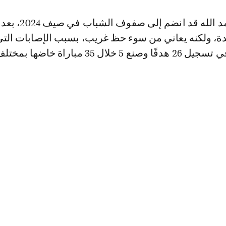
وكان المهاجم حمد الله قد انضم إل
دة، ولكنه يعاني من سوء حظ غريب، بسبب الإصابات التي
ورغم ذلك، نجح في تسجيل 26 هدفًا وصنع 5 خلال 35 مباراة خاضها بمخ