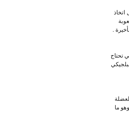
اتخاذ
عوبة
خيرة .
ي تحتاج
بلجيكي
لعضلة
تراوح من 6 إلى 8 أسابيع، وهو ما