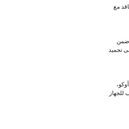
قد مع
 ضمن
لى تجميد
وكو،
 للجهاز