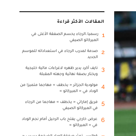
المقالات الأكثر قراءة
رسميا..الرجاء يحسم الصفقة الأغلى في
1
الميركاتو الصيفي
صدمة لمدرب الرجاء في استعداداته للموسم
2
الجديد
نايف أكرد يدير ظهره لاغراءات مالية خليجية
3
ويختار بصفة نهائية وجهته المقبلة
مولودية الجزائر « يخطف » مهاجما متميزا من
4
الوداد في « الميركاتو »
فريق إماراتي « يخطف » مهاجما من الرجاء
5
في الميركاتو الصيفي
عرض خارجي يفتح باب الرحيل أمام نجم الوداد
6
في « الميركاتو »
كواليس تعثر صفقة الوداد الضخمة بسبب «