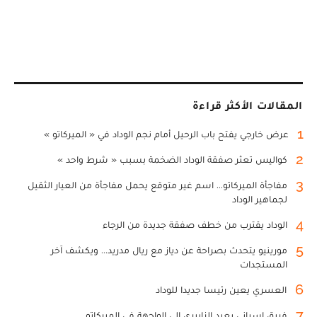
المقالات الأكثر قراءة
1
عرض خارجي يفتح باب الرحيل أمام نجم الوداد في « الميركاتو »
2
كواليس تعثر صفقة الوداد الضخمة بسبب « شرط واحد »
3
مفاجأة الميركاتو... اسم غير متوقع يحمل مفاجأة من العيار الثقيل
لجماهير الوداد
4
الوداد يقترب من خطف صفقة جديدة من الرجاء
5
مورينيو يتحدث بصراحة عن دياز مع ريال مدريد... ويكشف آخر
المستجدات
6
العسري يعين رئيسا جديدا للوداد
7
فريق إسباني يعيد الزابيري إلى الواجهة في الميركاتو