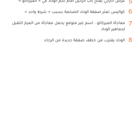
5
عرض خارجي يفتح باب الرحيل أمام نجم الوداد في « الميركاتو »
6
كواليس تعثر صفقة الوداد الضخمة بسبب « شرط واحد »
7
مفاجأة الميركاتو... اسم غير متوقع يحمل مفاجأة من العيار الثقيل
لجماهير الوداد
8
الوداد يقترب من خطف صفقة جديدة من الرجاء