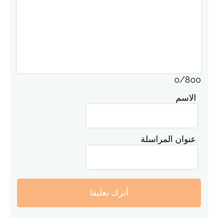
0
/
800
الاسم
عنوان المراسلة
أترك تعليقا