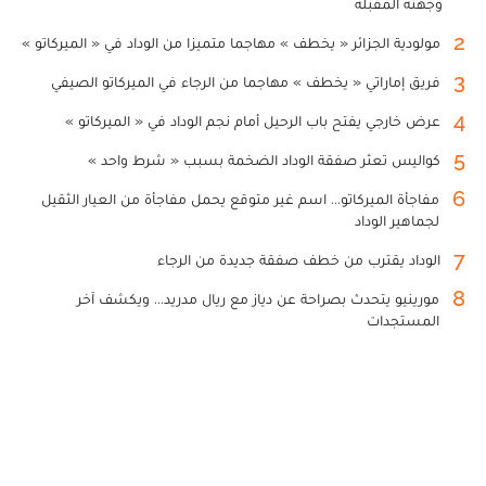
وجهته المقبلة
2
مولودية الجزائر « يخطف » مهاجما متميزا من الوداد في « الميركاتو »
3
فريق إماراتي « يخطف » مهاجما من الرجاء في الميركاتو الصيفي
4
عرض خارجي يفتح باب الرحيل أمام نجم الوداد في « الميركاتو »
5
كواليس تعثر صفقة الوداد الضخمة بسبب « شرط واحد »
6
مفاجأة الميركاتو... اسم غير متوقع يحمل مفاجأة من العيار الثقيل
لجماهير الوداد
7
الوداد يقترب من خطف صفقة جديدة من الرجاء
8
مورينيو يتحدث بصراحة عن دياز مع ريال مدريد... ويكشف آخر
المستجدات