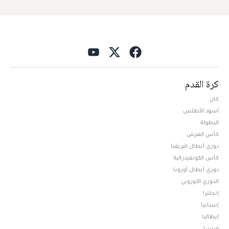
كرة القدم
كان
أسود الأطلس
البطولة
كأس العرش
دوري أبطال افريقيا
كأس الكونفيدرالية
دوري أبطال أوروبا
الدوري الأوروبي
إنجلترا
إسبانيا
إيطاليا
فرنسا