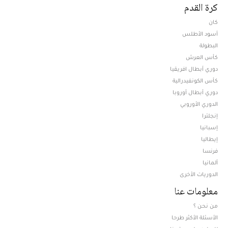
كرة القدم
كان
أسود الأطلس
البطولة
كأس العرش
دوري أبطال افريقيا
كأس الكونفيدرالية
دوري أبطال أوروبا
الدوري الأوروبي
إنجلترا
إسبانيا
إيطاليا
فرنسا
ألمانيا
الدوريات الأخرى
معلومات عنا
من نحن ؟
الأسئلة الأكثر طرحا