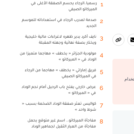
رسميا..الرجاء يحسم الصفقة الأغلى في
1
الميركاتو الصيفي
صدمة لمدرب الرجاء في استعداداته للموسم
2
الجديد
نايف أكرد يدير ظهره لاغراءات مالية خليجية
3
ويختار بصفة نهائية وجهته المقبلة
مولودية الجزائر « يخطف » مهاجما متميزا من
4
الوداد في « الميركاتو »
فريق إماراتي « يخطف » مهاجما من الرجاء
5
في الميركاتو الصيفي
تخدام
عرض خارجي يفتح باب الرحيل أمام نجم الوداد
6
في « الميركاتو »
كواليس تعثر صفقة الوداد الضخمة بسبب «
7
شرط واحد »
مفاجأة الميركاتو... اسم غير متوقع يحمل
8
مفاجأة من العيار الثقيل لجماهير الوداد