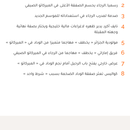
2
رسميا..الرجاء يحسم الصفقة الأغلى في الميركاتو الصيفي
3
صدمة لمدرب الرجاء في استعداداته للموسم الجديد
4
نايف أكرد يدير ظهره لاغراءات مالية خليجية ويختار بصفة نهائية
وجهته المقبلة
5
مولودية الجزائر « يخطف » مهاجما متميزا من الوداد في « الميركاتو »
6
فريق إماراتي « يخطف » مهاجما من الرجاء في الميركاتو الصيفي
7
عرض خارجي يفتح باب الرحيل أمام نجم الوداد في « الميركاتو »
8
كواليس تعثر صفقة الوداد الضخمة بسبب « شرط واحد »