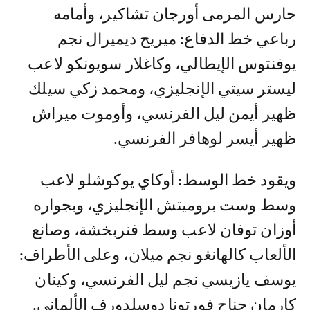
حارس المرمى أورجان تشاكير، وأمامه
رباعي خط الدفاع: ميريح ديميرال نجم
يوفنتوس الإيطالي، وكاغلار سويونكو لاعب
ليستر سيتي الإنجليزي، ومحمد زكي سيلك
ظهير أيمن ليل الفرنسي، وأوموت ميراش
ظهير أيسر لوهافر الفرنسي.
ويقود خط الوسط: أوكاي يوكوشلو لاعب
وسط وست بروميتش الإنجليزي، وبجواره
أوزان توفان لاعب وسط فنربخشة، وصانع
الألعاب كالهانغو نجم ميلان، وعلى الأطراف:
يوسف يازيسي نجم ليل الفرنسي، وكينان
كارمان جناح فورتونا دوسلدورف الألماني.