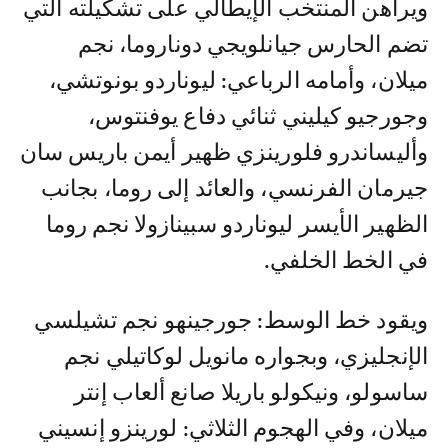
ويراهن المنتخب الإيطالي على تشكيلته التي
تضم الحارس جيانلويجي دوناروما، نجم
ميلان، وأمامه الرباعي: ليوناردو بونوتشي،
وجورجيو كيليني ثنائي دفاع يوفنتوس،
وأليساندرو فلورينزي ظهير أيمن باريس سان
جيرمان الفرنسي، والعائد إلى روما، بجانب
الظهير الأيسر ليوناردو سبينازولا نجم روما
في الخط الخلفي.
ويقود خط الوسط: جورجينهو نجم تشيلسي
الإنجليزي، وبجواره مانويل لوكاتيلي نجم
ساسولو، ونيكولو باريلا صانع ألعاب إنتر
ميلان، وفي الهجوم الثلاثي: لورينزو إنسيني