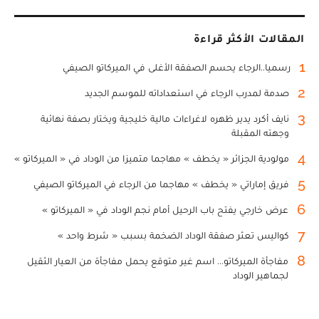
المقالات الأكثر قراءة
1
رسميا..الرجاء يحسم الصفقة الأغلى في الميركاتو الصيفي
2
صدمة لمدرب الرجاء في استعداداته للموسم الجديد
3
نايف أكرد يدير ظهره لاغراءات مالية خليجية ويختار بصفة نهائية
وجهته المقبلة
4
مولودية الجزائر « يخطف » مهاجما متميزا من الوداد في « الميركاتو »
5
فريق إماراتي « يخطف » مهاجما من الرجاء في الميركاتو الصيفي
6
عرض خارجي يفتح باب الرحيل أمام نجم الوداد في « الميركاتو »
7
كواليس تعثر صفقة الوداد الضخمة بسبب « شرط واحد »
8
مفاجأة الميركاتو... اسم غير متوقع يحمل مفاجأة من العيار الثقيل
لجماهير الوداد