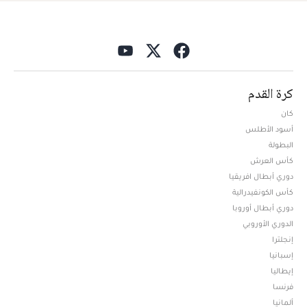
كرة القدم
كان
أسود الأطلس
البطولة
كأس العرش
دوري أبطال افريقيا
كأس الكونفيدرالية
دوري أبطال أوروبا
الدوري الأوروبي
إنجلترا
إسبانيا
إيطاليا
فرنسا
ألمانيا