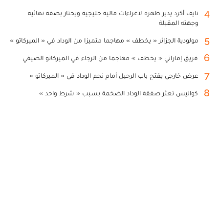
4
نايف أكرد يدير ظهره لاغراءات مالية خليجية ويختار بصفة نهائية
وجهته المقبلة
5
مولودية الجزائر « يخطف » مهاجما متميزا من الوداد في « الميركاتو »
6
فريق إماراتي « يخطف » مهاجما من الرجاء في الميركاتو الصيفي
7
عرض خارجي يفتح باب الرحيل أمام نجم الوداد في « الميركاتو »
8
كواليس تعثر صفقة الوداد الضخمة بسبب « شرط واحد »