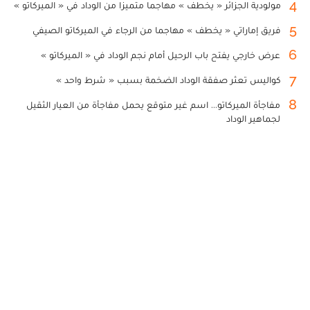
4
مولودية الجزائر « يخطف » مهاجما متميزا من الوداد في « الميركاتو »
5
فريق إماراتي « يخطف » مهاجما من الرجاء في الميركاتو الصيفي
6
عرض خارجي يفتح باب الرحيل أمام نجم الوداد في « الميركاتو »
7
كواليس تعثر صفقة الوداد الضخمة بسبب « شرط واحد »
8
مفاجأة الميركاتو... اسم غير متوقع يحمل مفاجأة من العيار الثقيل
لجماهير الوداد