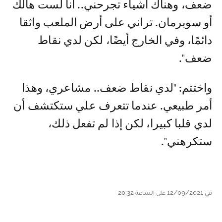
ضعف، وهناك أشياء تجرحني.. أنا لست هالك
أو سوبرمان. تراني على أرض الملعب واثقا
دائمًا، وفي الخارج أيضًا، لكن لدي نقاط
ضعف".
واختتم: "لدي نقاط ضعف.. مشاعري، وهذا
أمر طبيعي. عندما تتعرف علي ستكتشف أن
لدي قلبا كبيرا، لكن إذا لم تفعل ذلك،
ستكرهني".
في 12/09/2021 على الساعة 20:32