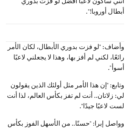
أنني سأكون لاعبًا أفضل لو فزت بدوري
أبطال أوروبا!".
وأضاف: "لو فزت بدوري الأبطال، لكان الأمر
رائعًا، لكني لم أفز بها، وهذا لا يجعلني لاعبًا
أسوأ".
وتابع: "إن هذا الأمر مثل أولئك الذين يقولون
لي: زلاتان.. أنت لم تفز بكأس العالم، لذا أنت
لست لاعبًا جيدًا".
وواصل إبرا: "حسنًا.. من الأسهل الفوز بكأس