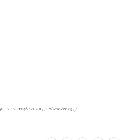
في 08/10/2023 على الساعة 11:46, تحديث بتاريخ 08/10/2023 على الساعة 11:46