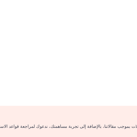
لات بموجب مقالاتنا، بالإضافة إلى تجربة مساهمتك، ندعوك لمراجعة قواعد الاس