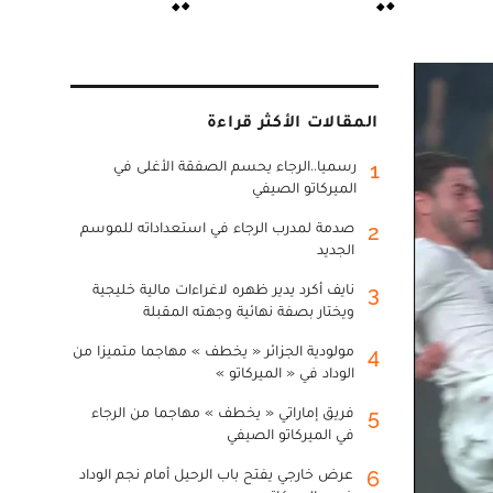
المقالات الأكثر قراءة
رسميا..الرجاء يحسم الصفقة الأغلى في
1
الميركاتو الصيفي
صدمة لمدرب الرجاء في استعداداته للموسم
2
الجديد
نايف أكرد يدير ظهره لاغراءات مالية خليجية
3
ويختار بصفة نهائية وجهته المقبلة
مولودية الجزائر « يخطف » مهاجما متميزا من
4
الوداد في « الميركاتو »
فريق إماراتي « يخطف » مهاجما من الرجاء
5
في الميركاتو الصيفي
عرض خارجي يفتح باب الرحيل أمام نجم الوداد
6