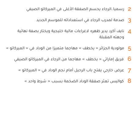
2
رسميا..الرجاء يحسم الصفقة الأغلى في الميركاتو الصيفي
3
صدمة لمدرب الرجاء في استعداداته للموسم الجديد
4
نايف أكرد يدير ظهره لاغراءات مالية خليجية ويختار بصفة نهائية
وجهته المقبلة
5
مولودية الجزائر « يخطف » مهاجما متميزا من الوداد في « الميركاتو »
6
فريق إماراتي « يخطف » مهاجما من الرجاء في الميركاتو الصيفي
7
عرض خارجي يفتح باب الرحيل أمام نجم الوداد في « الميركاتو »
8
كواليس تعثر صفقة الوداد الضخمة بسبب « شرط واحد »