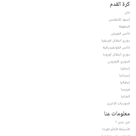
كرة القدم
كان
أسود الأطلس
البطولة
كأس العرش
دوري أبطال افريقيا
كأس الكونفيدرالية
دوري أبطال أوروبا
الدوري الأوروبي
إنجلترا
إسبانيا
إيطاليا
فرنسا
ألمانيا
الدوريات الأخرى
معلومات عنا
من نحن ؟
الأسئلة الأكثر طرحا
للإعلان على موقعنا