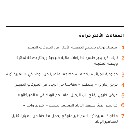
المقالات الأكثر قراءة
1
رسميا..الرجاء يحسم الصفقة الأغلى في الميركاتو الصيفي
2
نايف أكرد يدير ظهره لاغراءات مالية خليجية ويختار بصفة نهائية
وجهته المقبلة
3
مولودية الجزائر « يخطف » مهاجما متميزا من الوداد في « الميركاتو »
4
فريق إماراتي « يخطف » مهاجما من الرجاء في الميركاتو الصيفي
5
عرض خارجي يفتح باب الرحيل أمام نجم الوداد في « الميركاتو »
6
كواليس تعثر صفقة الوداد الضخمة بسبب « شرط واحد »
7
مفاجأة الميركاتو... اسم غير متوقع يحمل مفاجأة من العيار الثقيل
لجماهير الوداد