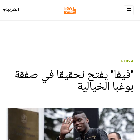
العربية
▾
إيطاليا
"فيفا" يفتح تحقيقا في صفقة
بوغبا الخيالية