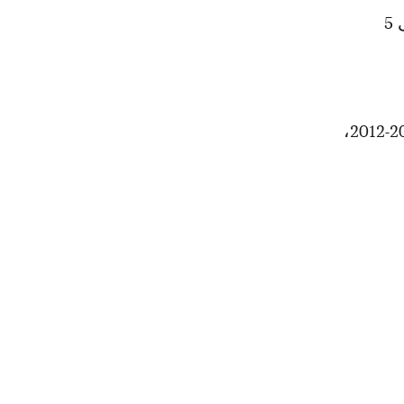
وتابعت الصحيفة أن دارميان سيوقع على عقد مع السيدة العجوز، يمتد إلى 5
يذكر أن دارميان أحد أبناء ميلان، إلا أنه لعب مع تورينو بداية من موسم 2011-2012،