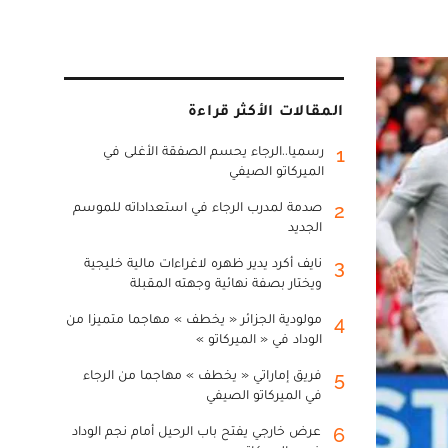
المقالات الأكثر قراءة
رسميا..الرجاء يحسم الصفقة الأغلى في
1
الميركاتو الصيفي
صدمة لمدرب الرجاء في استعداداته للموسم
2
الجديد
نايف أكرد يدير ظهره لاغراءات مالية خليجية
3
ويختار بصفة نهائية وجهته المقبلة
مولودية الجزائر « يخطف » مهاجما متميزا من
4
الوداد في « الميركاتو »
فريق إماراتي « يخطف » مهاجما من الرجاء
5
في الميركاتو الصيفي
عرض خارجي يفتح باب الرحيل أمام نجم الوداد
6