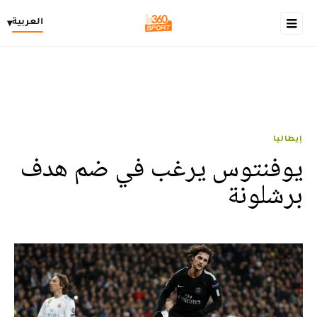
العربية
▾
إيطاليا
يوفنتوس يرغب في ضم هدف
برشلونة