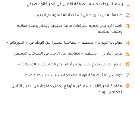
1
رسميا..الرجاء يحسم الصفقة الأغلى في الميركاتو الصيفي
2
صدمة لمدرب الرجاء في استعداداته للموسم الجديد
3
نايف أكرد يدير ظهره لاغراءات مالية خليجية ويختار بصفة نهائية
وجهته المقبلة
4
مولودية الجزائر « يخطف » مهاجما متميزا من الوداد في « الميركاتو »
5
فريق إماراتي « يخطف » مهاجما من الرجاء في الميركاتو الصيفي
6
عرض خارجي يفتح باب الرحيل أمام نجم الوداد في « الميركاتو »
7
كواليس تعثر صفقة الوداد الضخمة بسبب « شرط واحد »
8
مفاجأة الميركاتو... اسم غير متوقع يحمل مفاجأة من العيار الثقيل
لجماهير الوداد