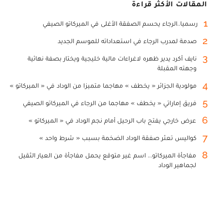
المقالات الأكثر قراءة
1
رسميا..الرجاء يحسم الصفقة الأغلى في الميركاتو الصيفي
2
صدمة لمدرب الرجاء في استعداداته للموسم الجديد
3
نايف أكرد يدير ظهره لاغراءات مالية خليجية ويختار بصفة نهائية
وجهته المقبلة
4
مولودية الجزائر « يخطف » مهاجما متميزا من الوداد في « الميركاتو »
5
فريق إماراتي « يخطف » مهاجما من الرجاء في الميركاتو الصيفي
6
عرض خارجي يفتح باب الرحيل أمام نجم الوداد في « الميركاتو »
7
كواليس تعثر صفقة الوداد الضخمة بسبب « شرط واحد »
8
مفاجأة الميركاتو... اسم غير متوقع يحمل مفاجأة من العيار الثقيل
لجماهير الوداد