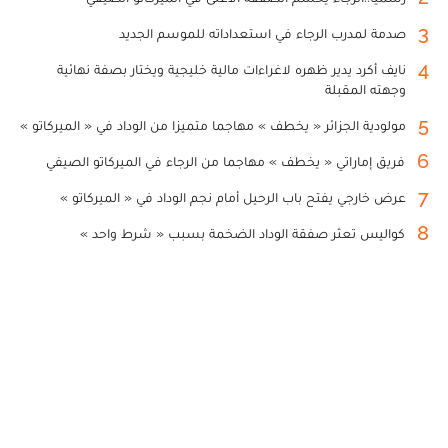
3
صدمة لمدرب الرجاء في استعداداته للموسم الجديد
4
نايف أكرد يدير ظهره لاغراءات مالية خليجية ويختار بصفة نهائية
وجهته المقبلة
5
مولودية الجزائر « يخطف » مهاجما متميزا من الوداد في « الميركاتو »
6
فريق إماراتي « يخطف » مهاجما من الرجاء في الميركاتو الصيفي
7
عرض خارجي يفتح باب الرحيل أمام نجم الوداد في « الميركاتو »
8
كواليس تعثر صفقة الوداد الضخمة بسبب « شرط واحد »