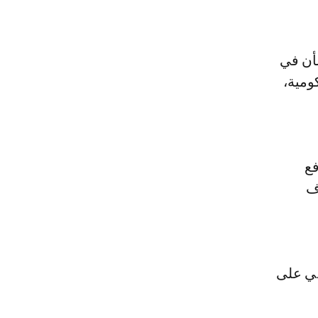
لأن في
كومية،
دفع
ف
حي على