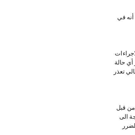
 أنه في
اجراءات
أي حالة
الي تعذر
من قبل
ة الى
لضرر