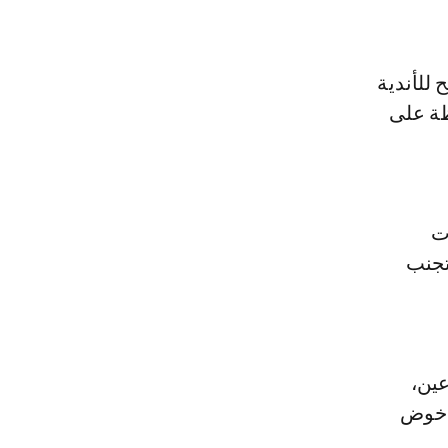
 للأندية
ظة على
ت
تجنب
عين،
ل خوض