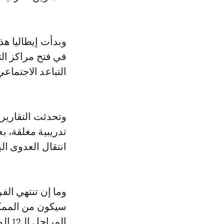
وبدأت إيطاليا هذا
في فتح مراكز ال
التباعد الاجتماعي
وتحدثت التقارير
تدريبية مغلقة، ب
انتقال العدوى ال
وما إن تنتهي الف
سيكون من الممكن
المراحل الـ12 المتبقية، بحسب موقع "فوتبول إيطاليا".