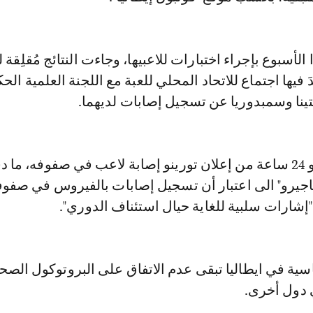
لأسبوع بإجراء اختبارات للاعبيها، وجاءت النتائج مُقلِقة 
دَ فيها اجتماع للاتحاد المحلي للعبة مع اللجنة العلمية الح
ينا وسمبدوريا عن تسجيل إصابات لديهما.
وأتى ذلك بعد نحو 24 ساعة من إعلان تورينو إصابة لاعب في صفوفه، ما 
جيرو" الى اعتبار أن تسجيل إصابات بالفيروس في صفو
 "إشارات سلبية للغاية حيال استئناف الدوري".
اسية في ايطاليا تبقى عدم الاتفاق على البروتوكول الص
 دول أخرى.