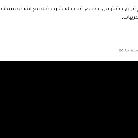
م فريق يوفنتوس، مقطع فيديو له يتدرب فيه مع ابنه كريستيانو ج
دريبات.