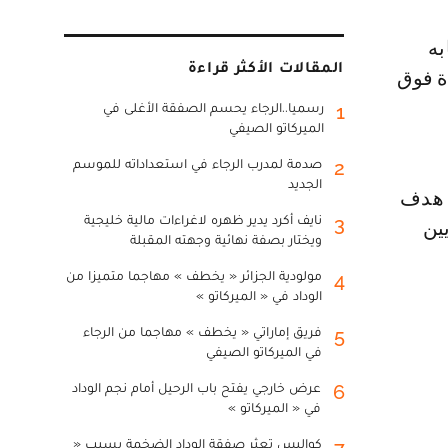
المقالات الأكثر قراءة
ة فوق
رسميا..الرجاء يحسم الصفقة الأغلى في
1
الميركاتو الصيفي
صدمة لمدرب الرجاء في استعداداته للموسم
2
الجديد
ويعد كريستيانو جونيور شبيه والده في تسجيل الأهداف حيث أنه سجل 58 هدف
نايف أكرد يدير ظهره لاغراءات مالية خليجية
3
 ملايين
ويختار بصفة نهائية وجهته المقبلة
مولودية الجزائر « يخطف » مهاجما متميزا من
4
الوداد في « الميركاتو »
فريق إماراتي « يخطف » مهاجما من الرجاء
5
في الميركاتو الصيفي
عرض خارجي يفتح باب الرحيل أمام نجم الوداد
6
في « الميركاتو »
كواليس تعثر صفقة الوداد الضخمة بسبب «