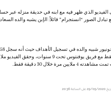
بادل الصور “انستجرام” قائلاً: الإبن يشبه والده السعاد
خلال 28 مباراة فقط مع فريق يوفنتوس تحت 9 سنوات، وحقق الفيديو
لايين مرة خلال 30 دقيقة فقط.