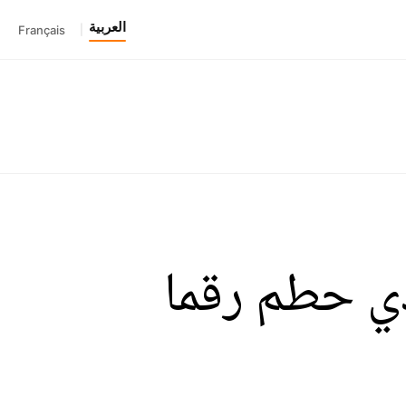
العربية
Français
|
ذي حطم رقما