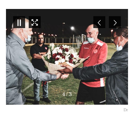
4
/
3
Dr