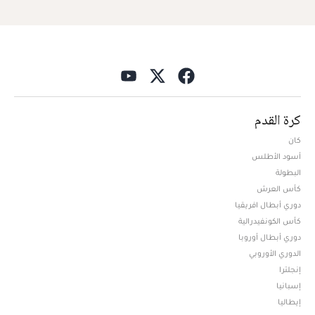
كرة القدم
كان
أسود الأطلس
البطولة
كأس العرش
دوري أبطال افريقيا
كأس الكونفيدرالية
دوري أبطال أوروبا
الدوري الأوروبي
إنجلترا
إسبانيا
إيطاليا