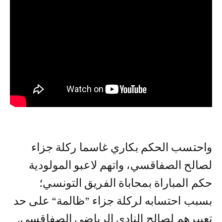
واحتسب الحكم بكاري غاسما ركلة جزاء
لصالح الصفاقسي، واتهم لاعبو المولودية
حكم المباراة بمحاباة الفريق التونسي؛
بسبب احتسابه لركلة جزاء ”ظالمة“ على حد
تعبيرهم لصالح النادي الرياضي الصفاقسي.