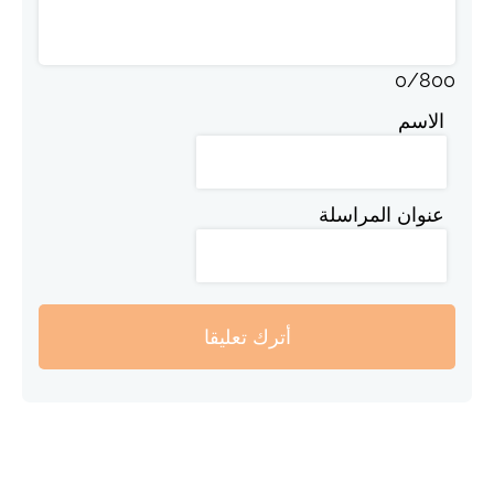
0
/
800
الاسم
عنوان المراسلة
أترك تعليقا