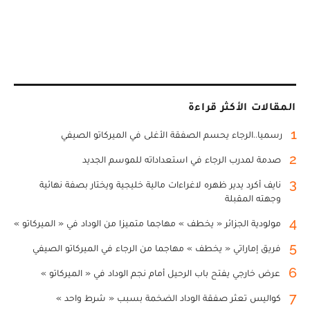
المقالات الأكثر قراءة
1
رسميا..الرجاء يحسم الصفقة الأغلى في الميركاتو الصيفي
2
صدمة لمدرب الرجاء في استعداداته للموسم الجديد
3
نايف أكرد يدير ظهره لاغراءات مالية خليجية ويختار بصفة نهائية
وجهته المقبلة
4
مولودية الجزائر « يخطف » مهاجما متميزا من الوداد في « الميركاتو »
5
فريق إماراتي « يخطف » مهاجما من الرجاء في الميركاتو الصيفي
6
عرض خارجي يفتح باب الرحيل أمام نجم الوداد في « الميركاتو »
7
كواليس تعثر صفقة الوداد الضخمة بسبب « شرط واحد »