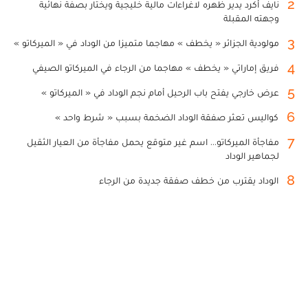
2
نايف أكرد يدير ظهره لاغراءات مالية خليجية ويختار بصفة نهائية
وجهته المقبلة
3
مولودية الجزائر « يخطف » مهاجما متميزا من الوداد في « الميركاتو »
4
فريق إماراتي « يخطف » مهاجما من الرجاء في الميركاتو الصيفي
5
عرض خارجي يفتح باب الرحيل أمام نجم الوداد في « الميركاتو »
6
كواليس تعثر صفقة الوداد الضخمة بسبب « شرط واحد »
7
مفاجأة الميركاتو... اسم غير متوقع يحمل مفاجأة من العيار الثقيل
لجماهير الوداد
8
الوداد يقترب من خطف صفقة جديدة من الرجاء