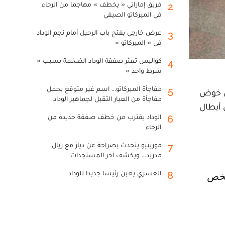
فريق إماراتي « يخطف » مهاجما من الرجاء
2
في الميركاتو الصيفي
عرض خارجي يفتح باب الرحيل أمام نجم الوداد
3
في « الميركاتو »
كواليس تعثر صفقة الوداد الضخمة بسبب «
4
شرط واحد »
مفاجأة الميركاتو... اسم غير متوقع يحمل
5
جل خوض
مفاجأة من العيار الثقيل لجماهير الوداد
 أبطال
الوداد يقترب من خطف صفقة جديدة من
6
الرجاء
مورينيو يتحدث بصراحة عن دياز مع ريال
7
مدريد... ويكشف آخر المستجدات
العسري يعين رئيسا جديدا للوداد
8