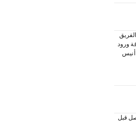
الفريق
ة ورود
 أنيس
صل قبل