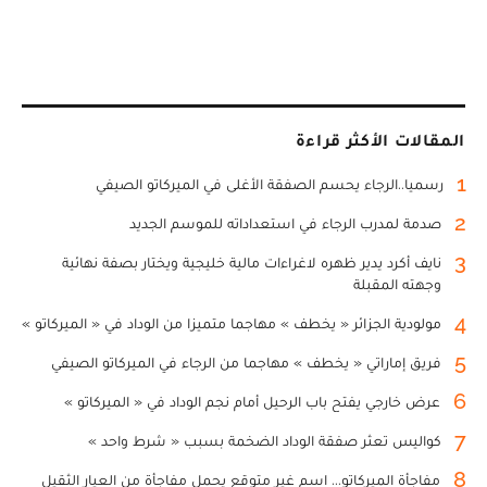
المقالات الأكثر قراءة
1
رسميا..الرجاء يحسم الصفقة الأغلى في الميركاتو الصيفي
2
صدمة لمدرب الرجاء في استعداداته للموسم الجديد
3
نايف أكرد يدير ظهره لاغراءات مالية خليجية ويختار بصفة نهائية
وجهته المقبلة
4
مولودية الجزائر « يخطف » مهاجما متميزا من الوداد في « الميركاتو »
5
فريق إماراتي « يخطف » مهاجما من الرجاء في الميركاتو الصيفي
6
عرض خارجي يفتح باب الرحيل أمام نجم الوداد في « الميركاتو »
7
كواليس تعثر صفقة الوداد الضخمة بسبب « شرط واحد »
8
مفاجأة الميركاتو... اسم غير متوقع يحمل مفاجأة من العيار الثقيل