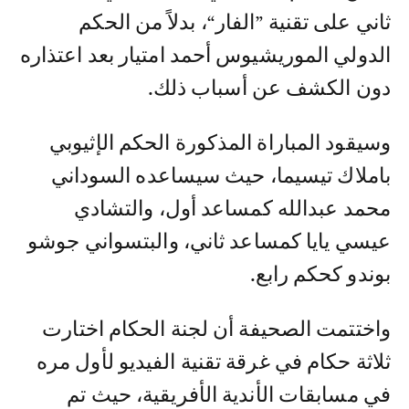
ثاني على تقنية ”الفار“، بدلاً من الحكم
الدولي الموريشيوس أحمد امتيار بعد اعتذاره
دون الكشف عن أسباب ذلك.
وسيقود المباراة المذكورة الحكم الإثيوبي
باملاك تيسيما، حيث سيساعده السوداني
محمد عبدالله كمساعد أول، والتشادي
عيسي يايا كمساعد ثاني، والبتسواني جوشو
بوندو كحكم رابع.
واختتمت الصحيفة أن لجنة الحكام اختارت
ثلاثة حكام في غرقة تقنية الفيديو لأول مره
في مسابقات الأندية الأفريقية، حيث تم