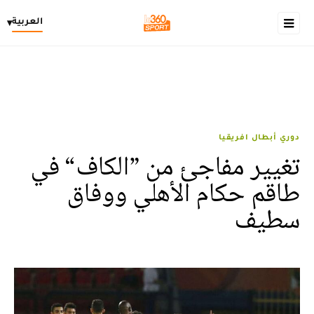
العربية
▾
دوري أبطال افريقيا
تغيير مفاجئ من ”الكاف“ في
طاقم حكام الأهلي ووفاق
سطيف