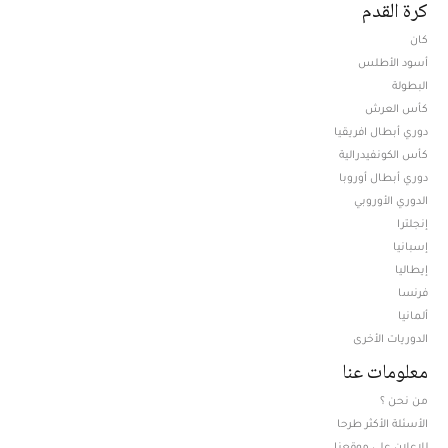
كرة القدم
كان
أسود الأطلس
البطولة
كأس العرش
دوري أبطال افريقيا
كأس الكونفيدرالية
دوري أبطال أوروبا
الدوري الأوروبي
إنجلترا
إسبانيا
إيطاليا
فرنسا
ألمانيا
الدوريات الأخرى
معلومات عنا
من نحن ؟
الأسئلة الأكثر طرحا
للإعلان على موقعنا