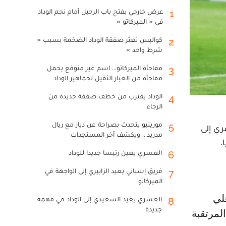
عرض خارجي يفتح باب الرحيل أمام نجم الوداد
1
في « الميركاتو »
كواليس تعثر صفقة الوداد الضخمة بسبب «
2
شرط واحد »
مفاجأة الميركاتو... اسم غير متوقع يحمل
3
مفاجأة من العيار الثقيل لجماهير الوداد
الوداد يقترب من خطف صفقة جديدة من
4
الرجاء
مورينيو يتحدث بصراحة عن دياز مع ريال
5
ري إلى
مدريد... ويكشف آخر المستجدات
.
العسري يعين رئيسا جديدا للوداد
6
فريق إسباني يعيد الزابيري إلى الواجهة في
7
الميركاتو
العسري يعيد السعيدي إلى الوداد في مهمة
8
جديدة
لمرتقبة