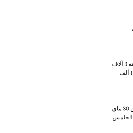
وكانت إدارة النادي المصري قد أعلنت، أمس الأحد، أنها ستقدم دعما قيمته 3 آلاف
جنيه لكل مشجع في رحلة اليوم الواحد إلى المغرب، لتصبح قيمة الرحلة 12 ألف
تجدر الإشارة إلى أن المواجهة المذكورة بين الفريقين، ستجرى يوم الإثنين 30 ماي
 الخامس