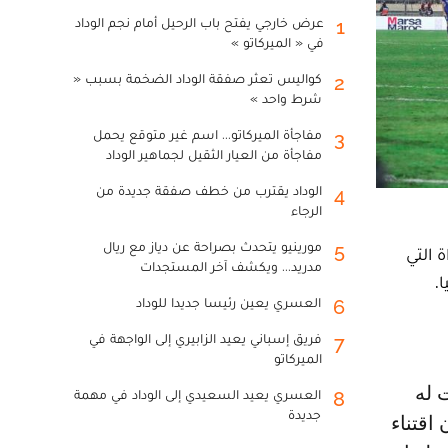
عرض خارجي يفتح باب الرحيل أمام نجم الوداد
1
في « الميركاتو »
كواليس تعثر صفقة الوداد الضخمة بسبب «
2
شرط واحد »
مفاجأة الميركاتو... اسم غير متوقع يحمل
3
مفاجأة من العيار الثقيل لجماهير الوداد
الوداد يقترب من خطف صفقة جديدة من
4
الرجاء
مورينيو يتحدث بصراحة عن دياز مع ريال
5
 التي
مدريد... ويكشف آخر المستجدات
.
العسري يعين رئيسا جديدا للوداد
6
فريق إسباني يعيد الزابيري إلى الواجهة في
7
الميركاتو
العسري يعيد السعيدي إلى الوداد في مهمة
8
جديدة
اقتناء