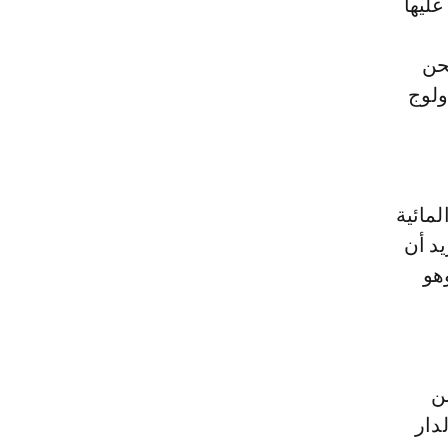
عليها
حن
ولوج
مائية
يد أن
هو
ن
دار