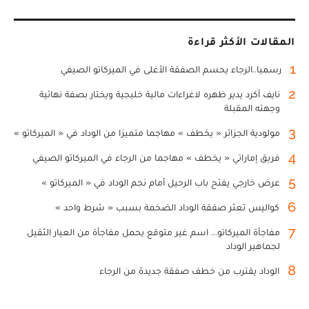
المقالات الأكثر قراءة
1
رسميا..الرجاء يحسم الصفقة الأغلى في الميركاتو الصيفي
2
نايف أكرد يدير ظهره لاغراءات مالية خليجية ويختار بصفة نهائية
وجهته المقبلة
3
مولودية الجزائر « يخطف » مهاجما متميزا من الوداد في « الميركاتو »
4
فريق إماراتي « يخطف » مهاجما من الرجاء في الميركاتو الصيفي
5
عرض خارجي يفتح باب الرحيل أمام نجم الوداد في « الميركاتو »
6
كواليس تعثر صفقة الوداد الضخمة بسبب « شرط واحد »
7
مفاجأة الميركاتو... اسم غير متوقع يحمل مفاجأة من العيار الثقيل
لجماهير الوداد
8
الوداد يقترب من خطف صفقة جديدة من الرجاء