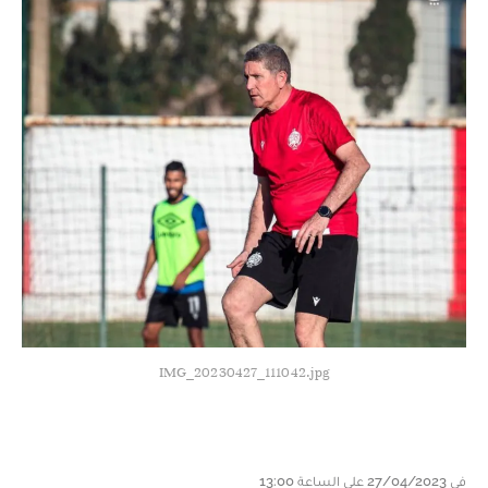
IMG_20230427_111042.jpg
في 27/04/2023 على الساعة 13:00