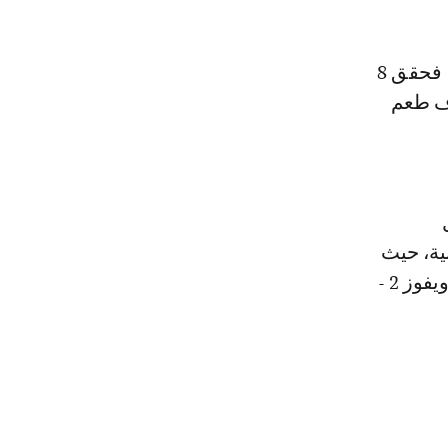
وخاض صنداونز 10 مباريات خلال مشواره في دوري الأبطال هذا الموسم، فحقق 8
رف طعم
ية، حيث
تغلب 4 - 1 على مضيفه شباب بلوزداد الجزائري ذهابا، قبل أن يكرر تفوقه ويفوز 2 -