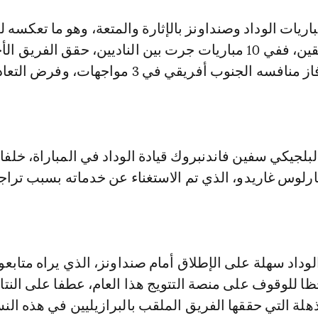
اريات الوداد وصنداونز بالإثارة والمتعة، وهو ما تعكسه ل
انتصارات، بينما فاز منافسه الجنوب أفريقي في 3 مواجهات
بلجيكي سفين فاندنبروك قيادة الوداد في المباراة، خلفا
رلوس غاريدو، الذي تم الاستغناء عن خدماته بسبب تراجع
وداد سهلة على الإطلاق أمام صنداونز، الذي يراه متابع
ا للوقوف على منصة التتويج هذا العام، عطفا على النتا
لة التي حققها الفريق الملقب بالبرازيليين في هذه الن