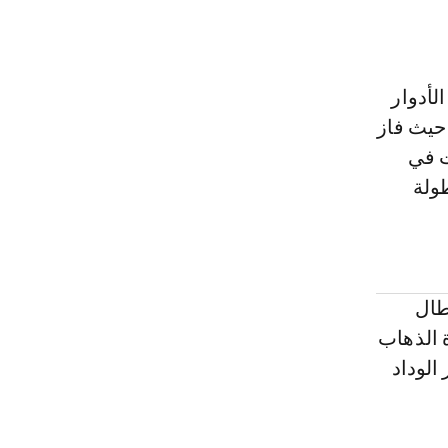
لأدوار
، بعدما سبق أن التقيا في دور الثمانية بدوري الأبطال عام 2017، حيث فاز
سمت في
طولة
طال
يث فاز الوداد 2 - 1 في مباراة الذهاب
الوداد