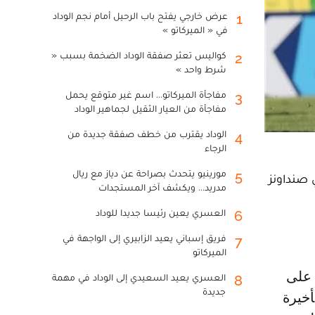
عرض خارجي يفتح باب الرحيل أمام نجم الوداد
1
في « الميركاتو »
كواليس تعثر صفقة الوداد الضخمة بسبب «
2
شرط واحد »
مفاجأة الميركاتو... اسم غير متوقع يحمل
3
مفاجأة من العيار الثقيل لجماهير الوداد
الوداد يقترب من خطف صفقة جديدة من
4
الرجاء
مورينيو يتحدث بصراحة عن دياز مع ريال
5
 صنداونز
مدريد... ويكشف آخر المستجدات
العسري يعين رئيسا جديدا للوداد
6
فريق إسباني يعيد الزابيري إلى الواجهة في
7
الميركاتو
العسري يعيد السعيدي إلى الوداد في مهمة
8
جديدة
أخيرة