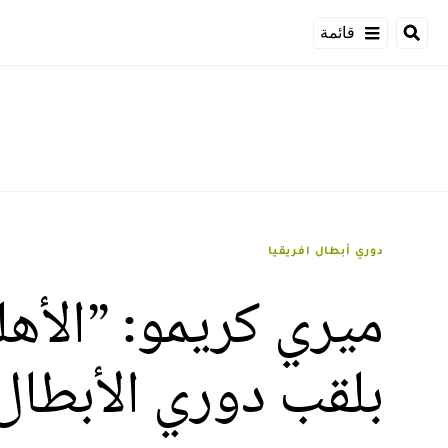
قائمة
دوري أبطال افريقيا
ميري كريمو: ”الأه
بلقب دوري الأبطال