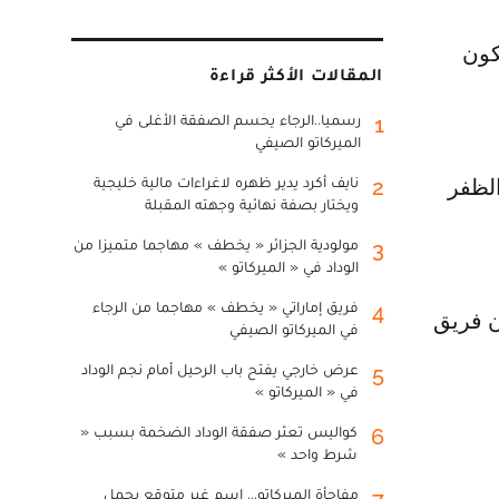
المقالات الأكثر قراءة
رسميا..الرجاء يحسم الصفقة الأغلى في
1
الميركاتو الصيفي
نايف أكرد يدير ظهره لاغراءات مالية خليجية
2
الظفر
ويختار بصفة نهائية وجهته المقبلة
مولودية الجزائر « يخطف » مهاجما متميزا من
3
الوداد في « الميركاتو »
فريق إماراتي « يخطف » مهاجما من الرجاء
4
ن فريق
في الميركاتو الصيفي
عرض خارجي يفتح باب الرحيل أمام نجم الوداد
5
في « الميركاتو »
كواليس تعثر صفقة الوداد الضخمة بسبب «
6
شرط واحد »
مفاجأة الميركاتو... اسم غير متوقع يحمل