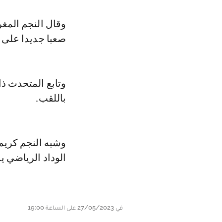
وقال النجم المغربي السابق في تصريح لقناة “MBC masr” أن النهائي سيكون
صعبا جديدا على ا
وتابع المتحدث ذا
باللقب.
وشبه النجم كريم
الوداد الرياضي ي
في 27/05/2023 على الساعة 19:00