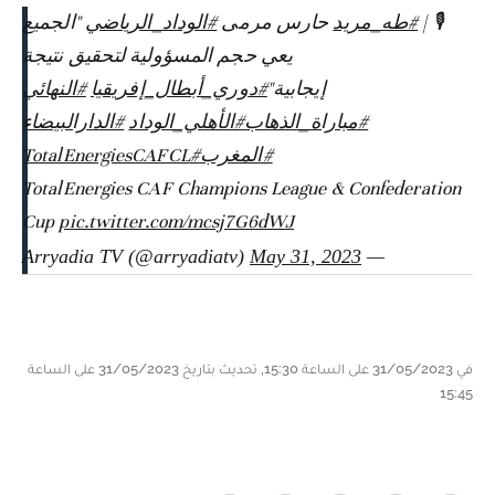
🎙️ |
#طه_مريد
حارس مرمى
#الوداد_الرياضي
"الجميع
يعي حجم المسؤولية لتحقيق نتيجة
إيجابية"
#دوري_أبطال_إفريقيا
#النهائي
#مباراة_الذهاب
#الأهلي_الوداد
#الدارالبيضاء
#المغرب
#TotalEnergiesCAFCL
TotalEnergies CAF Champions League & Confederation
Cup
pic.twitter.com/mcsj7G6dWJ
May 31, 2023
— Arryadia TV (@arryadiatv)
في 31/05/2023 على الساعة 15:30, تحديث بتاريخ 31/05/2023 على الساعة
15:45