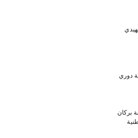
هيدي
ة دوري
ة بركان
نية