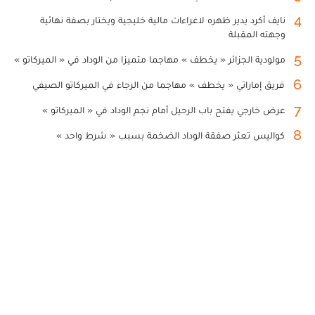
4
نايف أكرد يدير ظهره لاغراءات مالية خليجية ويختار بصفة نهائية
وجهته المقبلة
5
مولودية الجزائر « يخطف » مهاجما متميزا من الوداد في « الميركاتو »
6
فريق إماراتي « يخطف » مهاجما من الرجاء في الميركاتو الصيفي
7
عرض خارجي يفتح باب الرحيل أمام نجم الوداد في « الميركاتو »
8
كواليس تعثر صفقة الوداد الضخمة بسبب « شرط واحد »