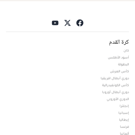
كرة القدم
كان
أسود الأطلس
البطولة
كأس العرش
دوري أبطال افريقيا
كأس الكونفيدرالية
دوري أبطال أوروبا
الدوري الأوروبي
إنجلترا
إسبانيا
إيطاليا
فرنسا
ألمانيا