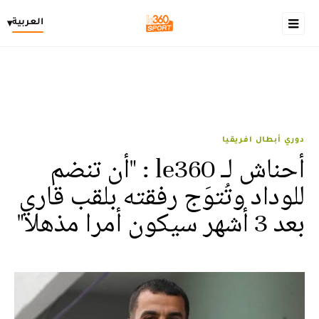
العربية
▾
دوري أبطال افريقيا
أحناش لـ le360 : "أن تنضم
للوداد وتُتوَج رفقته بلقب قاري
بعد 3 أشهر سيكون أمرا مذهلا"