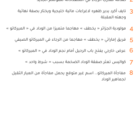
3
نايف أكرد يدير ظهره لاغراءات مالية خليجية ويختار بصفة نهائية
وجهته المقبلة
4
مولودية الجزائر « يخطف » مهاجما متميزا من الوداد في « الميركاتو »
5
فريق إماراتي « يخطف » مهاجما من الرجاء في الميركاتو الصيفي
6
عرض خارجي يفتح باب الرحيل أمام نجم الوداد في « الميركاتو »
7
كواليس تعثر صفقة الوداد الضخمة بسبب « شرط واحد »
8
مفاجأة الميركاتو... اسم غير متوقع يحمل مفاجأة من العيار الثقيل
لجماهير الوداد